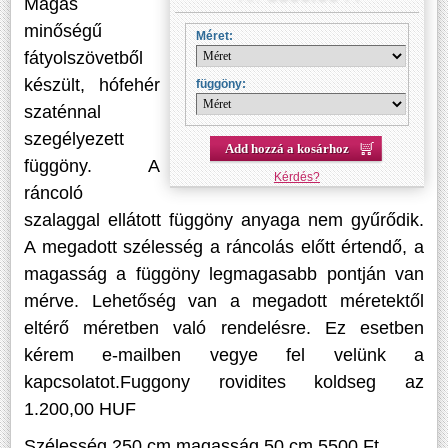
Magas
minőségű
Méret:
fátyolszövetből
készült, hófehér
függöny:
szaténnal
szegélyezett
Add hozzá a kosárhoz
függöny. A
Kérdés?
ráncoló
szalaggal ellátott függöny anyaga nem gyűrődik.
A megadott szélesség a ráncolás előtt értendő, a
magasság a függöny legmagasabb pontján van
mérve. Lehetőség van a megadott méretektől
eltérő méretben való rendelésre. Ez esetben
kérem e-mailben vegye fel velünk a
kapcsolatot.Fuggony rovidites koldseg az
1.200,00 HUF
Szélesség 250 cm magasság 50 cm 5500 Ft