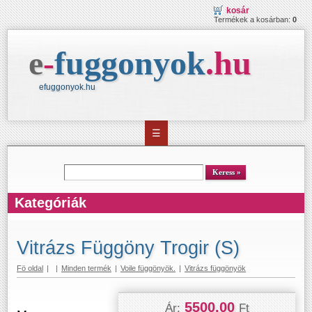
kosár
Termékek a kosárban:
0
e
-
fuggonyok
.
hu
efuggonyok.hu
☰
kereső
Keress
Kategóriák
Vitrázs Függöny Trogir (S)
Fö oldal
|
|
Minden termék
|
Voile függönyök.
|
Vitrázs függönyök
5500.00
Ár:
Ft