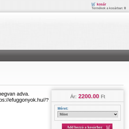
kosár
Termékek a kosárban:
0
 megvan adva.
2200.00
Ár:
Ft
://efuggonyok.hu//?
Méret:
Add hozzá a kosárhoz