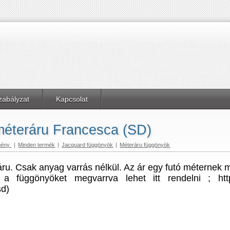
zabályzat
Kapcsolat
éteráru Francesca (SD)
mény
|
Minden termék
|
Jacquard függönyök
|
Méteráru függönyök
ru. Csak anyag varrás nélkül. Az ár egy futó méternek
a függönyöket megvarrva lehet itt rendelni ; https
sd)