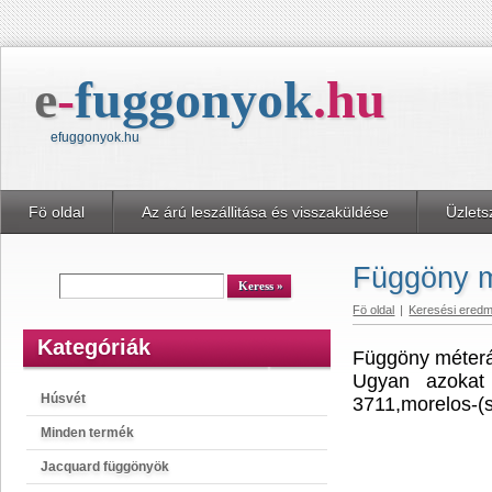
e
-
fuggonyok
.
hu
efuggonyok.hu
Fö oldal
Az árú leszállitása és visszaküldése
Üzlets
Függöny m
kereső
Keress
Fö oldal
|
Keresési ered
Kategóriák
Függöny méterá
Ugyan azokat 
Húsvét
3711,morelos-(
Minden termék
Jacquard függönyök