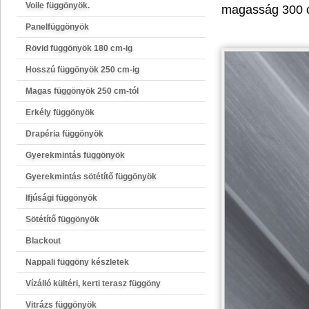
Voile függönyök.
magasság 300 c
Panelfüggönyök
Rövid függönyök 180 cm-ig
Hosszú függönyök 250 cm-ig
Magas függönyök 250 cm-tól
Erkély függönyök
Drapéria függönyök
Gyerekmintás függönyök
Gyerekmintás sötétítő függönyök
Ifjúsági függönyök
Sötétítő függönyök
Blackout
Nappali függöny készletek
Vízálló kültéri, kerti terasz függöny
Vitrázs függönyök