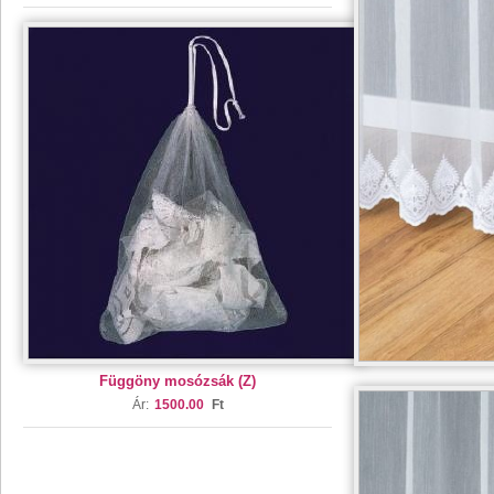
Függöny mosózsák (Z)
Ár:
1500.00
Ft