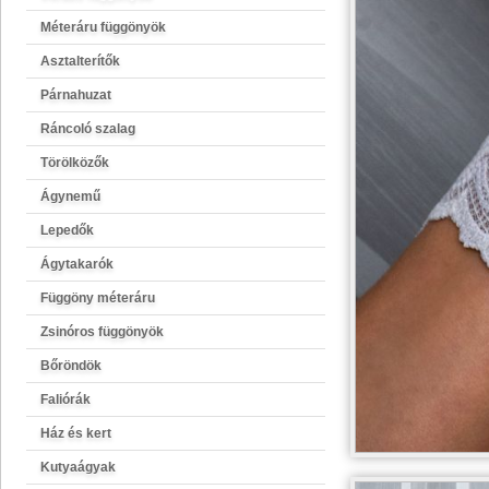
Méteráru függönyök
Asztalterítők
Párnahuzat
Ráncoló szalag
Törölközők
Ágynemű
Lepedők
Ágytakarók
Függöny méteráru
Zsinóros függönyök
Bőröndök
Faliórák
Ház és kert
Kutyaágyak