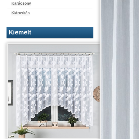
Karácsony
Kiárusítás
Kiemelt