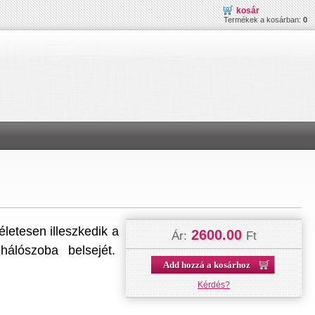
kosár
Termékek a kosárban:
0
letesen illeszkedik a
2600.00
Ár:
Ft
hálószoba belsejét.
Add hozzá a kosárhoz
Kérdés?