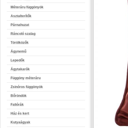
Méteráru függönyök
Asztalterítők
Párnahuzat
Ráncoló szalag
Törölközők
Ágynemű
Lepedők
Ágytakarók
Függöny méteráru
Zsinóros függönyök
Bőröndök
Faliórák
Ház és kert
Kutyaágyak