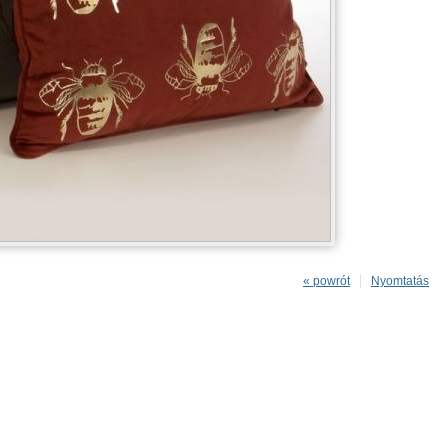
« powrót
Nyomtatás