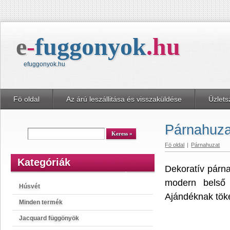
e
-
fuggonyok
.
hu
efuggonyok.hu
Fö oldal
Az árú leszállitása és visszaküldése
Üzlets
Párnahuza
kereső
Keress
Fö oldal
|
Párnahuzat
Kategóriák
Dekoratív párna
modern belső 
Húsvét
Ajándéknak tök
Minden termék
Jacquard függönyök