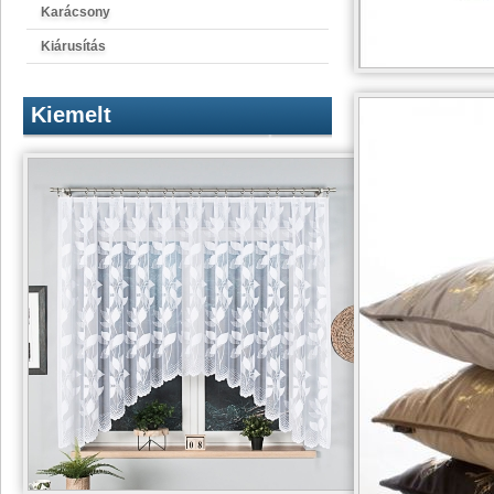
Karácsony
Kiárusítás
Kiemelt