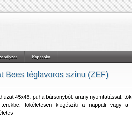
zabályzat
Kapcsolat
t Bees téglavoros színu (ZEF)
huzat 45x45, puha bársonyból, arany nyomtatással, töké
terekbe, tökéletesen kiegészíti a nappali vagy a 
életes