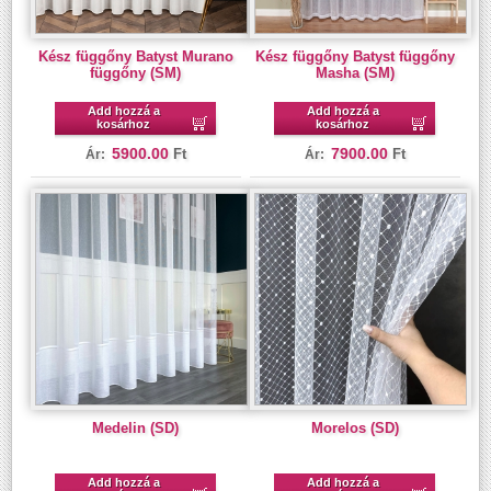
Kész függőny Batyst Murano
Kész függőny Batyst függőny
függőny (SM)
Masha (SM)
Add hozzá a
Add hozzá a
kosárhoz
kosárhoz
5900.00
7900.00
Ft
Ft
Ár:
Ár:
Medelin (SD)
Morelos (SD)
Add hozzá a
Add hozzá a