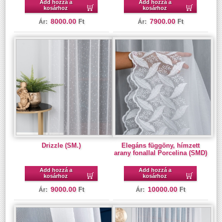
Add hozzá a
Add hozzá a
kosárhoz
kosárhoz
8000.00
7900.00
Ft
Ft
Ár:
Ár:
Drizzle (SM.)
Elegáns függöny, hímzett
arany fonallal Porcelina (SMD)
Add hozzá a
Add hozzá a
kosárhoz
kosárhoz
9000.00
10000.00
Ft
Ft
Ár:
Ár: