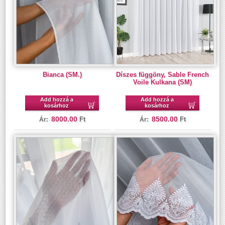
Bianca (SM.)
Díszes függöny, Sable French
Voile Kulkana (SM)
Add hozzá a
Add hozzá a
kosárhoz
kosárhoz
8000.00
8500.00
Ft
Ft
Ár:
Ár: