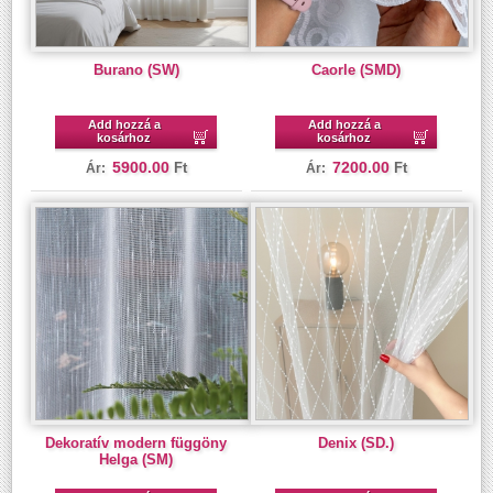
Burano (SW)
Caorle (SMD)
Add hozzá a
Add hozzá a
kosárhoz
kosárhoz
5900.00
7200.00
Ft
Ft
Ár:
Ár:
Dekoratív modern függöny
Denix (SD.)
Helga (SM)