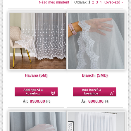
1
Nézd meg mindent
Oldalak:
2
3
4
Következő »
Havana (SM)
Bianchi (SMD)
Add hozzá a
Add hozzá a
kosárhoz
kosárhoz
8900.00
8900.00
Ft
Ft
Ár:
Ár: