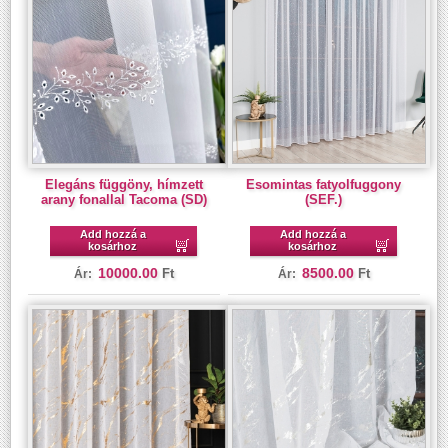
Elegáns függöny, hímzett
Esomintas fatyolfuggony
arany fonallal Tacoma (SD)
(SEF.)
Add hozzá a
Add hozzá a
kosárhoz
kosárhoz
10000.00
8500.00
Ft
Ft
Ár:
Ár: