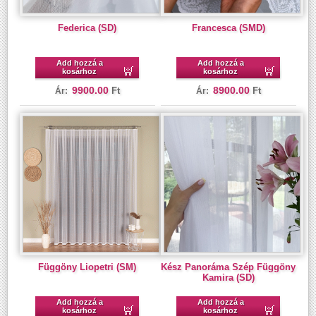
Federica (SD)
Francesca (SMD)
Add hozzá a
Add hozzá a
kosárhoz
kosárhoz
9900.00
8900.00
Ft
Ft
Ár:
Ár:
Függöny Liopetri (SM)
Kész Panoráma Szép Függöny
Kamira (SD)
Add hozzá a
Add hozzá a
kosárhoz
kosárhoz