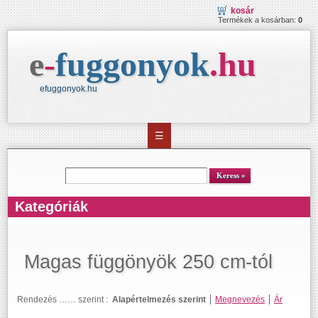
kosár
Termékek a kosárban:
0
e
-
fuggonyok
.
hu
efuggonyok.hu
☰
kereső
Keress
Kategóriák
Magas függönyök 250 cm-tól
Rendezés …… szerint :
Alapértelmezés szerint
Megnevezés
Ár