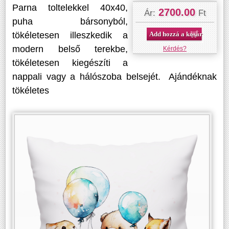
Parna toltelekkel 40x40,
2700.00
Ár:
Ft
puha bársonyból,
Add hozzá a kosárhoz
tökéletesen illeszkedik a
modern belső terekbe,
Kérdés?
tökéletesen kiegészíti a
nappali vagy a hálószoba belsejét. Ajándéknak
tökéletes