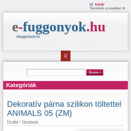
kosár
Termékek a kosárban:
0
e
-
fuggonyok
.
hu
efuggonyok.hu
☰
kereső
Keress
Kategóriák
Dekoratív párna szilikon töltettel
ANIMALS 05 (ZM)
Fö oldal
|
Párnahuzat