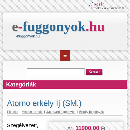
kosár
Termékek a kosárban:
0
e
-
fuggonyok
.
hu
efuggonyok.hu
☰
kereső
Keress
Kategóriák
Atorno erkély Ij (SM.)
Fö oldal
|
Minden termék
|
Jacquard függönyök
|
Erkély függönyök
Szegélyezett,
11900.00
Ár:
Ft