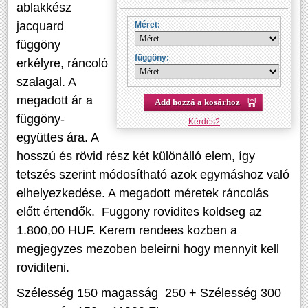
ablakkész
jacquard
Méret:
függöny
függöny:
erkélyre, ráncoló
szalagal. A
megadott ár a
Add hozzá a kosárhoz
függöny-
Kérdés?
együttes ára. A
hosszú és rövid rész két különálló elem, így
tetszés szerint módosítható azok egymáshoz való
elhelyezkedése. A megadott méretek ráncolás
előtt értendők. Fuggony rovidites koldseg az
1.800,00 HUF. Kerem rendees kozben a
megjegyzes mezoben beleirni hogy mennyit kell
roviditeni.
Szélesség 150 magasság 250 + Szélesség 300