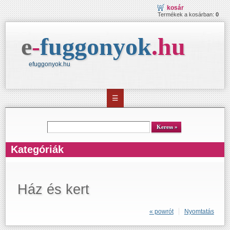
kosár
Termékek a kosárban:
0
e
-
fuggonyok
.
hu
efuggonyok.hu
☰
kereső
Keress
Kategóriák
Ház és kert
« powrót
Nyomtatás