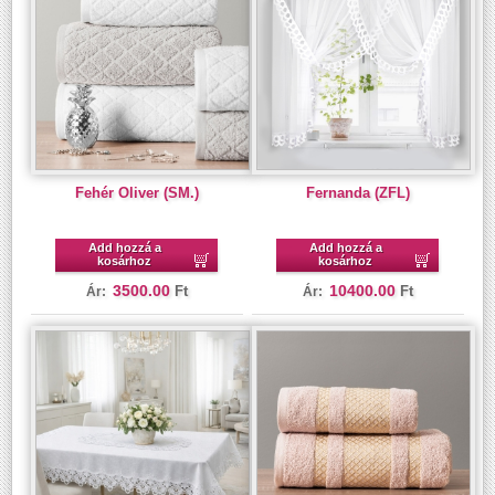
Fehér Oliver (SM.)
Fernanda (ZFL)
Add hozzá a
Add hozzá a
kosárhoz
kosárhoz
3500.00
10400.00
Ft
Ft
Ár:
Ár: