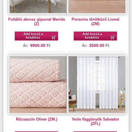
Foltálló abrosz gipurral Merida
Porszinu törülköző Lionel
(Z)
(ZM)
Add hozzá a
Add hozzá a
kosárhoz
kosárhoz
9900.00
3500.00
Ft
Ft
Ár:
Ár:
Rózsaszín Oliver (ZM.)
Voile függönyök Salvador
(ZFL)