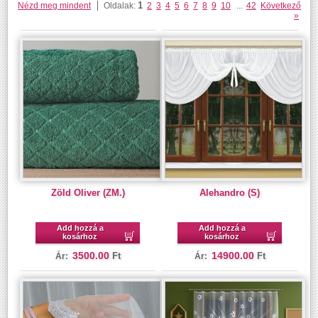
1
Nézd meg mindent
Oldalak:
2
3
4
5
6
7
8
9
10
...
42
Következő
»
Zöld Oliver (ZM.)
Alehandro (S)
Add hozzá a
Add hozzá a
kosárhoz
kosárhoz
3500.00
14900.00
Ft
Ft
Ár:
Ár: