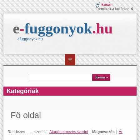
kosár
Termékek a kosárban:
0
e
-
fuggonyok
.
hu
efuggonyok.hu
☰
kereső
Keress
Kategóriák
Fö oldal
Rendezés …… szerint :
Alapértelmezés szerint
Megnevezés
Ár