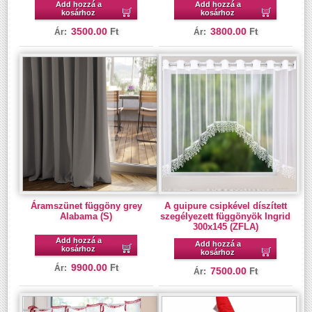
Add hozzá a
Add hozzá a
kosárhoz
kosárhoz
3500.00
3800.00
Ft
Ft
Ár:
Ár:
Áramszünet függöny grey
A guipure csipkével díszített
Alabama (S)
szegélyezett függönyök Ingrid
300x145 (ZFLA)
Add hozzá a
Add hozzá a
kosárhoz
kosárhoz
9900.00
Ft
Ár:
7500.00
Ft
Ár: