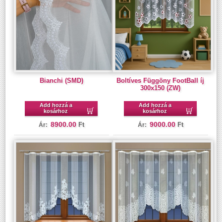
Bianchi (SMD)
Boltíves Függöny FootBall íj
300x150 (ZW)
Add hozzá a
Add hozzá a
kosárhoz
kosárhoz
8900.00
9000.00
Ft
Ft
Ár:
Ár: