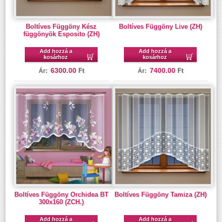
Boltíves Függöny Kész
Boltíves Függöny Live (ZH)
függönyök Esposito (ZH)
Add hozzá a
Add hozzá a
kosárhoz
kosárhoz
6300.00
7400.00
Ft
Ft
Ár:
Ár:
Boltíves Függöny Orchidea BT
Boltíves Függöny Tamiza (ZH)
300x160 (ZCH.)
Add hozzá a
Add hozzá a