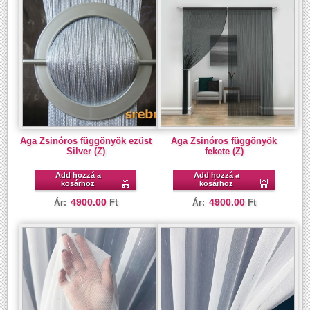
Aga Zsinóros függönyök ezüst
Aga Zsinóros függönyök
Silver (Z)
fekete (Z)
Add hozzá a
Add hozzá a
kosárhoz
kosárhoz
4900.00
4900.00
Ft
Ft
Ár:
Ár: