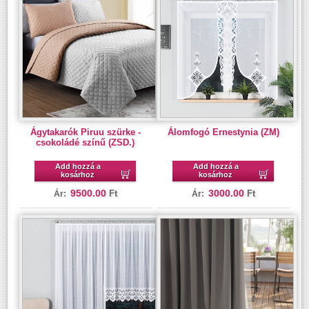
Ágytakarók Piruu szürke -
Álomfogó Ernestynia (ZM)
csokoládé színű (ZSD.)
Add hozzá a
Add hozzá a
kosárhoz
kosárhoz
9500.00
3000.00
Ft
Ft
Ár:
Ár: