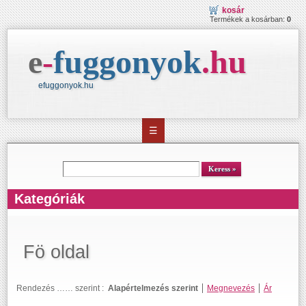
kosár
Termékek a kosárban:
0
e
-
fuggonyok
.
hu
efuggonyok.hu
☰
kereső
Keress
Kategóriák
Fö oldal
Rendezés …… szerint :
Alapértelmezés szerint
Megnevezés
Ár