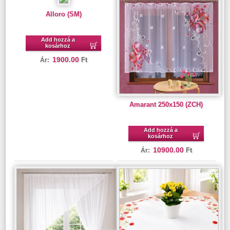
Alloro (SM)
Add hozzá a
kosárhoz
1900.00
Ft
Ár:
Amarant 250x150 (ZCH)
Add hozzá a
kosárhoz
10900.00
Ft
Ár: