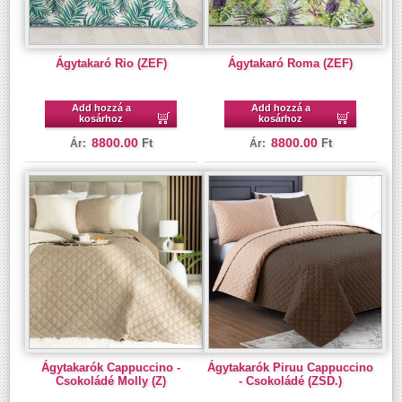
Ágytakaró Rio (ZEF)
Ágytakaró Roma (ZEF)
Add hozzá a
Add hozzá a
kosárhoz
kosárhoz
8800.00
8800.00
Ft
Ft
Ár:
Ár:
Ágytakarók Cappuccino -
Ágytakarók Piruu Cappuccino
Csokoládé Molly (Z)
- Csokoládé (ZSD.)