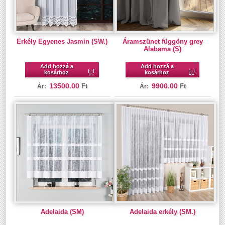
Erkély Egyenes Jasmin (SW.)
Áramszünet függöny grey
Alabama (S)
Add hozzá a
Add hozzá a
kosárhoz
kosárhoz
13500.00
9900.00
Ft
Ft
Ár:
Ár:
Adelaida (SM)
Adelaida erkély (SM.)