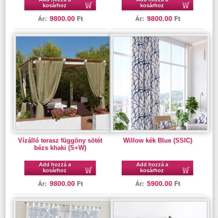
kosárhoz
kosárhoz
9800.00
9800.00
Ft
Ft
Ár:
Ár:
Vízálló terasz függöny sötét
Willow kék Blue (SSIC)
bézs khaki (S+W)
Add hozzá a
Add hozzá a
kosárhoz
kosárhoz
9800.00
5900.00
Ft
Ft
Ár:
Ár: