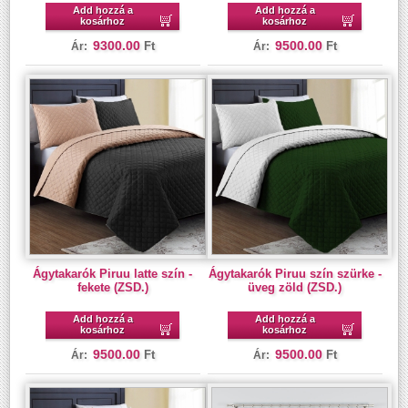
Add hozzá a
Add hozzá a
kosárhoz
kosárhoz
9300.00
9500.00
Ft
Ft
Ár:
Ár:
Ágytakarók Piruu latte szín -
Ágytakarók Piruu szín szürke -
fekete (ZSD.)
üveg zöld (ZSD.)
Add hozzá a
Add hozzá a
kosárhoz
kosárhoz
9500.00
9500.00
Ft
Ft
Ár:
Ár: