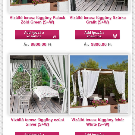
Vízálló terasz függöny Palack
Vízálló terasz függöny Szürke
Zöld Green (S+W)
Grafit (S+W)
Add hozzá a
Add hozzá a
kosárhoz
kosárhoz
9800.00
9800.00
Ft
Ft
Ár:
Ár:
Vízálló terasz függöny ezüst
Vízálló terasz függöny fehér
Silver (S+W)
White (S+W)
Add hozzá a
Add hozzá a