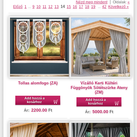
Nézd meg mindent
Oldalak:
«
14
Előző
1
...
9
10
11
12
13
15
16
17
18
19
...
42
Következő »
Tollas alomfogo (ZA)
Vízálló Kerti Kültéri
Függönyök Sötétszürke Ateny
(ZM)
Add hozzá a
Add hozzá a
kosárhoz
kosárhoz
2200.00
Ft
Ár:
5000.00
Ft
Ár: