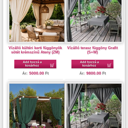
Vízálló kültéri kerti függönyök
Vízálló terasz függöny Grafit
sötét krémszínű Ateny (ZM)
(S+W)
Add hozzá a
Add hozzá a
kosárhoz
kosárhoz
5000.00
9800.00
Ft
Ft
Ár:
Ár: