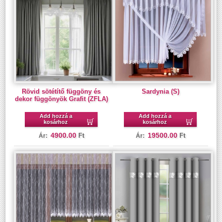
Rövid sötétítő függöny és
Sardynia (S)
dekor függönyök Grafit (ZFLA)
Add hozzá a
Add hozzá a
kosárhoz
kosárhoz
4900.00
19500.00
Ft
Ft
Ár:
Ár: