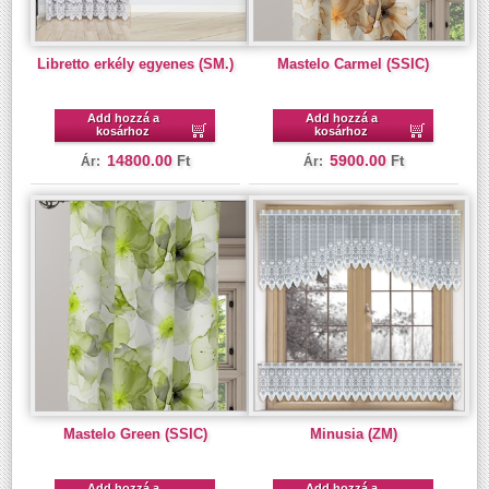
Libretto erkély egyenes (SM.)
Mastelo Carmel (SSIC)
Add hozzá a
Add hozzá a
kosárhoz
kosárhoz
14800.00
5900.00
Ft
Ft
Ár:
Ár:
Mastelo Green (SSIC)
Minusia (ZM)
Add hozzá a
Add hozzá a