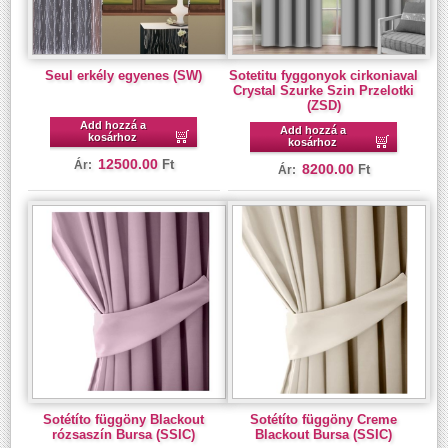
Seul erkély egyenes (SW)
Sotetitu fyggonyok cirkoniaval
Crystal Szurke Szin Przelotki
(ZSD)
Add hozzá a
Add hozzá a
kosárhoz
kosárhoz
12500.00
Ft
Ár:
8200.00
Ft
Ár:
Sotétíto függöny Blackout
Sotétíto függöny Creme
rózsaszín Bursa (SSIC)
Blackout Bursa (SSIC)