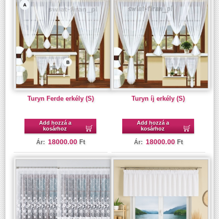
Turyn Ferde erkély (S)
Turyn íj erkély (S)
Add hozzá a
Add hozzá a
kosárhoz
kosárhoz
18000.00
18000.00
Ft
Ft
Ár:
Ár: