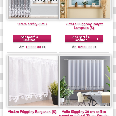
Ultera erkély (SM.)
Vitrázs Függöny Batyst
Lampada (S)
Add hozzá a
Add hozzá a
kosárhoz
kosárhoz
12900.00
5500.00
Ft
Ft
Ár:
Ár:
Vitrázs Függöny Bergantin (S)
Voile függöny 30 cm széles
pamut guipúrral 30 cm Pronilo