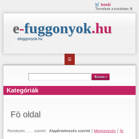
kosár
Termékek a kosárban:
0
e
-
fuggonyok
.
hu
efuggonyok.hu
☰
kereső
Keress
Kategóriák
Fö oldal
Rendezés …… szerint :
Alapértelmezés szerint
Megnevezés
Ár