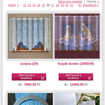
Nézd meg mindent
Oldalak:
«
16
Előző
1
...
11
12
13
14
15
17
18
19
20
21
...
42
Következő »
Justyna (ZH)
Kutyák Golden (ZWDSW)
Add hozzá a
Add hozzá a
kosárhoz
kosárhoz
7900.00
11900.00
Ft
Ft
Ár:
Ár: