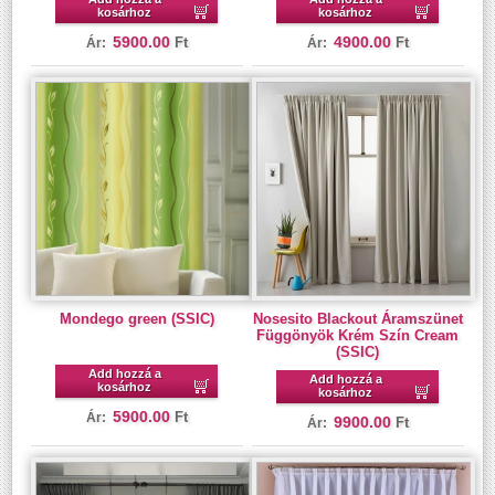
kosárhoz
kosárhoz
5900.00
4900.00
Ft
Ft
Ár:
Ár:
Mondego green (SSIC)
Nosesito Blackout Áramszünet
Függönyök Krém Szín Cream
(SSIC)
Add hozzá a
Add hozzá a
kosárhoz
kosárhoz
5900.00
Ft
Ár:
9900.00
Ft
Ár: