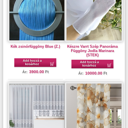
Kék zsinórfüggöny Blue (Z.)
Készre Varrt Szép Panoráma
Függöny Jodla Marinara
(STEK)
Add hozzá a
Add hozzá a
kosárhoz
kosárhoz
3900.00
Ft
Ár:
10000.00
Ft
Ár: