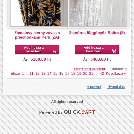
Zamatovy cierny záves s
Zsinóros függönyök Sotira (Z)
priechodkami Peru (ZA)
Add hozzá a
Add hozzá a
kosárhoz
kosárhoz
5100.00
5400.00
Ft
Ft
Ár:
Ár:
Nézd meg mindent
Oldalak:
«
16
Előző
1
...
11
12
13
14
15
17
18
19
20
21
...
42
Következő »
« powrót
Nyomtatás
All rights reserved