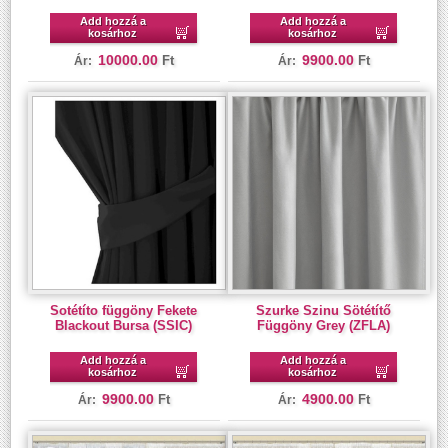
Add hozzá a
Add hozzá a
kosárhoz
kosárhoz
10000.00
9900.00
Ft
Ft
Ár:
Ár:
Sotétíto függöny Fekete
Szurke Szinu Sötétítő
Blackout Bursa (SSIC)
Függöny Grey (ZFLA)
Add hozzá a
Add hozzá a
kosárhoz
kosárhoz
9900.00
4900.00
Ft
Ft
Ár:
Ár: